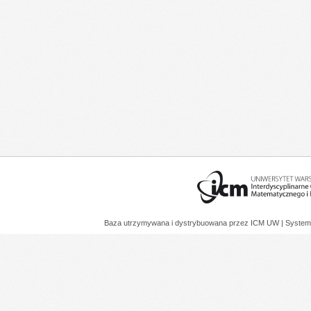
Baza utrzymywana i dystrybuowana przez
ICM UW
| System