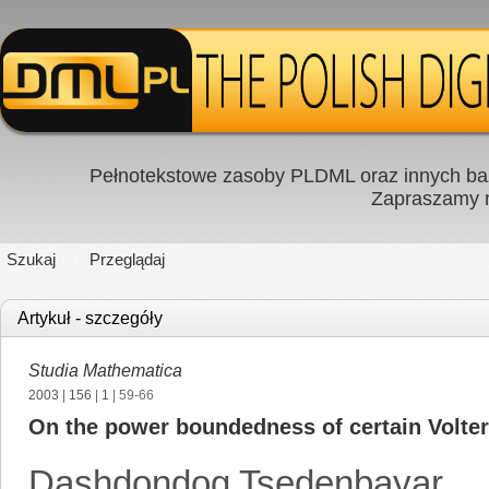
Pełnotekstowe zasoby PLDML oraz innych baz
Zapraszamy
Szukaj
Przeglądaj
Artykuł - szczegóły
Studia Mathematica
2003
|
156
|
1
| 59-66
On the power boundedness of certain Volter
Dashdondog Tsedenbayar