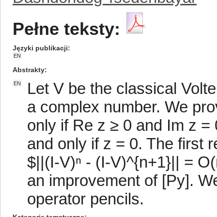
Pełne teksty:
Języki publikacji
EN
Abstrakty
Let V be the classical Volte
EN
a complex number. We prov
only if Re z ≥ 0 and Im z = 
and only if z = 0. The first r
$||(I-V)ⁿ - (I-V)^{n+1}|| = 
an improvement of [Py]. We
operator pencils.