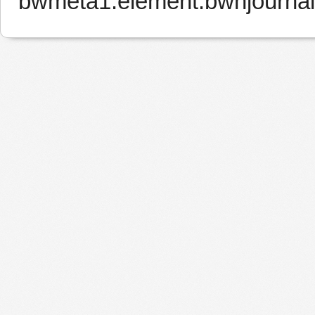
bwmeta1.element.bwnjournal