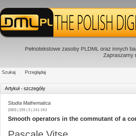
Pełnotekstowe zasoby PLDML oraz innych baz
Zapraszamy
Szukaj
Przeglądaj
Artykuł - szczegóły
Studia Mathematica
2003
|
155
|
3
| 241-263
Smooth operators in the commutant of a co
Pascale Vitse