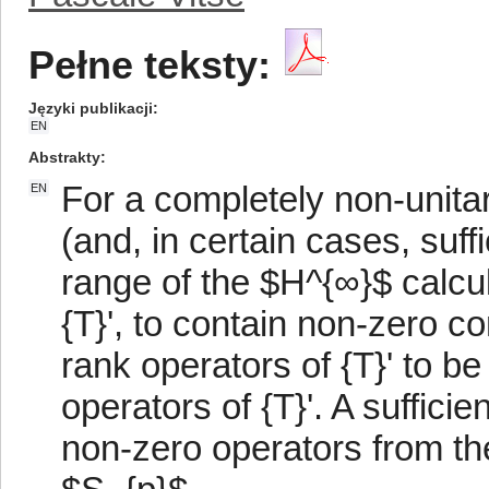
Pełne teksty:
Języki publikacji
EN
Abstrakty
For a completely non-unita
EN
(and, in certain cases, suff
range of the $H^{∞}$ calcu
{T}', to contain non-zero co
rank operators of {T}' to b
operators of {T}'. A sufficie
non-zero operators from t