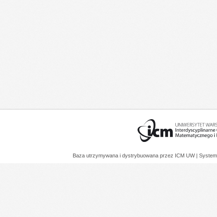
Baza utrzymywana i dystrybuowana przez
ICM UW
| System