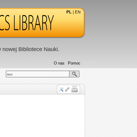
PL
|
EN
nowej Bibliotece Nauki.
O nas
Pomoc
test