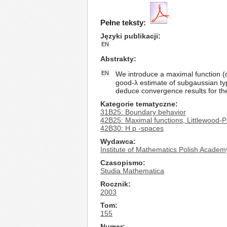
Pełne teksty:
Języki publikacji
EN
Abstrakty
EN
We introduce a maximal function (d
good-λ estimate of subgaussian type
deduce convergence results for the 
Kategorie tematyczne
31B25: Boundary behavior
42B25: Maximal functions, Littlewood-P
42B30: H p -spaces
Wydawca
Institute of Mathematics Polish Academ
Czasopismo
Studia Mathematica
Rocznik
2003
Tom
155
Numer