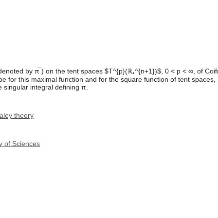
enoted by π̅ ) on the tent spaces $T^{p}(ℝ₊^{n+1})$, 0 < p < ∞, of Co
 for this maximal function and for the square function of tent spaces, le
singular integral defining π.
aley theory
y of Sciences