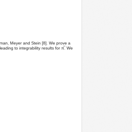
ifman, Meyer and Stein [8]. We prove a
ading to integrability results for π̅. We