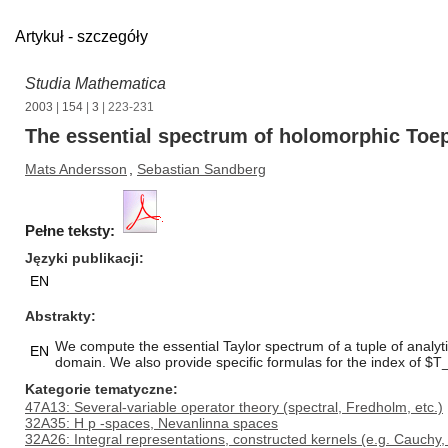
Artykuł - szczegóły
Studia Mathematica
2003
|
154
|
3
| 223-231
The essential spectrum of holomorphic Toep
Mats Andersson
,
Sebastian Sandberg
Pełne teksty:
Języki publikacji
EN
Abstrakty
We compute the essential Taylor spectrum of a tuple of analyt
EN
domain. We also provide specific formulas for the index of $T
Kategorie tematyczne
47A13: Several-variable operator theory (spectral, Fredholm, etc.)
32A35: H p -spaces, Nevanlinna spaces
32A26: Integral representations, constructed kernels (e.g. Cauchy,