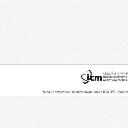
Baza utrzymywana i dystrybuowana przez
ICM UW
| System