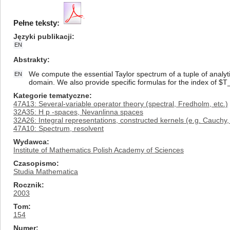
Pełne teksty:
Języki publikacji
EN
Abstrakty
We compute the essential Taylor spectrum of a tuple of analyt
EN
domain. We also provide specific formulas for the index of $T
Kategorie tematyczne
47A13: Several-variable operator theory (spectral, Fredholm, etc.)
32A35: H p -spaces, Nevanlinna spaces
32A26: Integral representations, constructed kernels (e.g. Cauchy,
47A10: Spectrum, resolvent
Wydawca
Institute of Mathematics Polish Academy of Sciences
Czasopismo
Studia Mathematica
Rocznik
2003
Tom
154
Numer