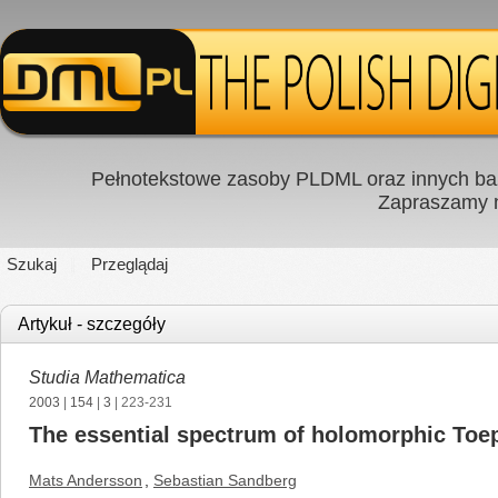
Pełnotekstowe zasoby PLDML oraz innych baz
Zapraszamy
Szukaj
Przeglądaj
Artykuł - szczegóły
Studia Mathematica
2003
|
154
|
3
| 223-231
The essential spectrum of holomorphic Toep
Mats Andersson
,
Sebastian Sandberg