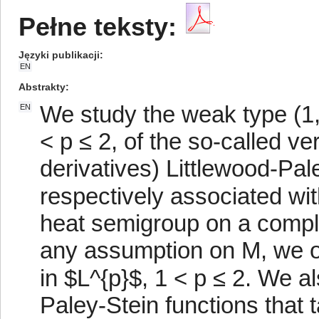
Pełne teksty:
Języki publikacji
EN
Abstrakty
We study the weak type (1
EN
< p ≤ 2, of the so-called ver
derivatives) Littlewood-Pal
respectively associated wi
heat semigroup on a compl
any assumption on M, we o
in $L^{p}$, 1 < p ≤ 2. We a
Paley-Stein functions that t