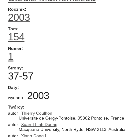
Rocznik
2003
Tom
154
Numer
1
Strony
37-57
Daty
2003
wydano
Twórcy
autor
Thierry Coulhon
Université de Cergy-Pontoise, 95302 Pontoise, France
autor
Xuan Thinh Duong
Macquarie University, North Ryde, NSW 2113, Australia
autor
Xiang Dong Li