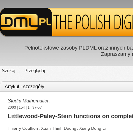
Pełnotekstowe zasoby PLDML oraz innych baz
Zapraszamy
Szukaj
Przeglądaj
Artykuł - szczegóły
Studia Mathematica
2003
|
154
|
1
| 37-57
Littlewood-Paley-Stein functions on complet
Thierry Coulhon
,
Xuan Thinh Duong
,
Xiang Dong Li