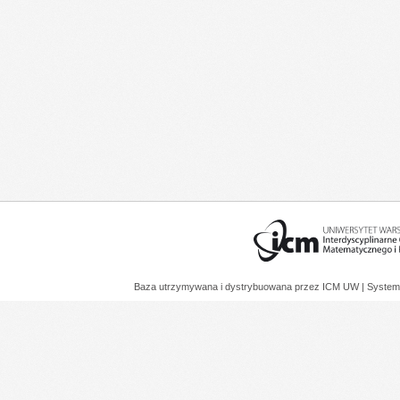
Baza utrzymywana i dystrybuowana przez
ICM UW
| System