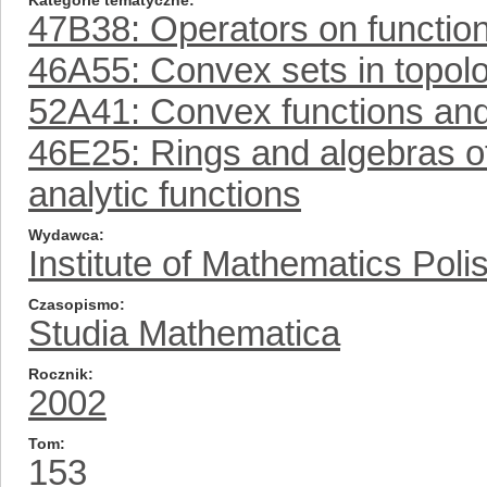
Kategorie tematyczne
47B38: Operators on functio
46A55: Convex sets in topolo
52A41: Convex functions an
46E25: Rings and algebras of 
analytic functions
Wydawca
Institute of Mathematics Pol
Czasopismo
Studia Mathematica
Rocznik
2002
Tom
153