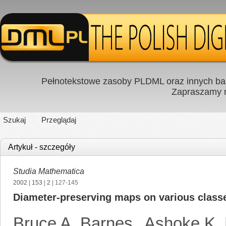
Pełnotekstowe zasoby PLDML oraz innych baz
Zapraszamy
Szukaj
Przeglądaj
Artykuł - szczegóły
Studia Mathematica
2002
|
153
|
2
| 127-145
Diameter-preserving maps on various classe
Bruce A. Barnes
,
Ashoke K.