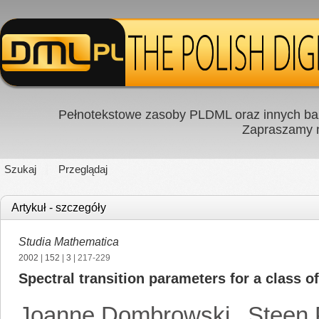
Pełnotekstowe zasoby PLDML oraz innych baz
Zapraszamy
Szukaj
Przeglądaj
Artykuł - szczegóły
Studia Mathematica
2002
|
152
|
3
| 217-229
Spectral transition parameters for a class o
Joanne Dombrowski
,
Steen