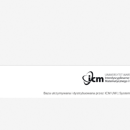
Baza utrzymywana i dystrybuowana przez
ICM UW
| System