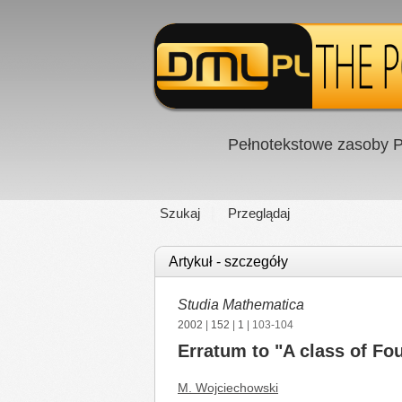
Pełnotekstowe zasoby P
Szukaj
Przeglądaj
Artykuł - szczegóły
Studia Mathematica
2002
|
152
|
1
| 103-104
Erratum to "A class of Fou
M. Wojciechowski