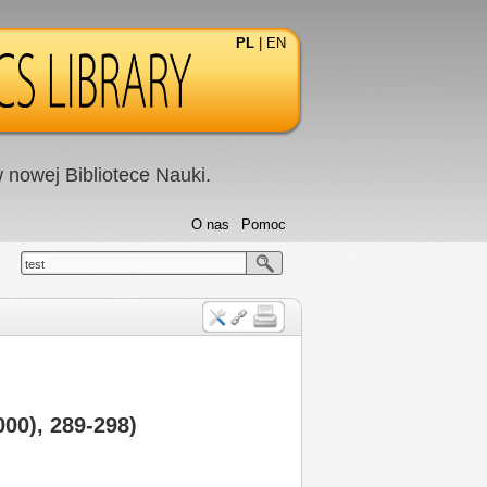
PL
|
EN
nowej Bibliotece Nauki.
O nas
Pomoc
test
000), 289-298)