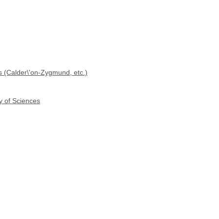
ls (Calder\'on-Zygmund, etc.)
y of Sciences