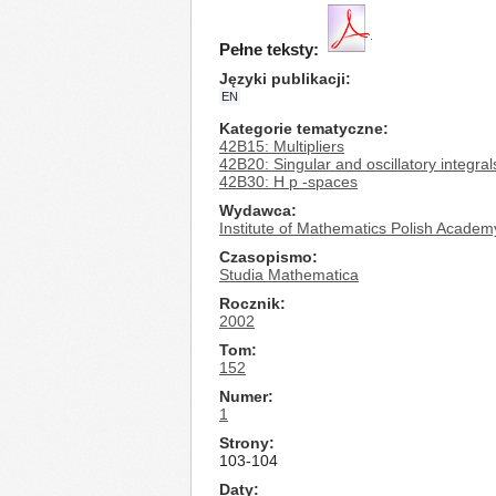
Pełne teksty:
Języki publikacji
EN
Kategorie tematyczne
42B15: Multipliers
42B20: Singular and oscillatory integra
42B30: H p -spaces
Wydawca
Institute of Mathematics Polish Academ
Czasopismo
Studia Mathematica
Rocznik
2002
Tom
152
Numer
1
Strony
103-104
Daty