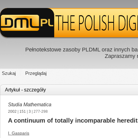
Pełnotekstowe zasoby PLDML oraz innych baz
Zapraszamy
Szukaj
Przeglądaj
Artykuł - szczegóły
Studia Mathematica
2002
|
151
|
3
| 277-298
A continuum of totally incomparable hered
I. Gasparis