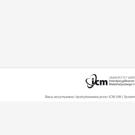
Baza utrzymywana i dystrybuowana przez
ICM UW
| System