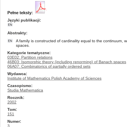
Pełne teksty:
Języki publikacji
EN
Abstrakty
A family is constructed of cardinality equal to the continuu
EN
spaces.
Kategorie tematyczne
03E02: Partition relations
46B03: Isomorphic theory (including renorming) of Banach spaces
06A07: Combinatorics of partially ordered sets
Wydawca
Institute of Mathematics Polish Academy of Sciences
Czasopismo
Studia Mathematica
Rocznik
2002
Tom
151
Numer
3