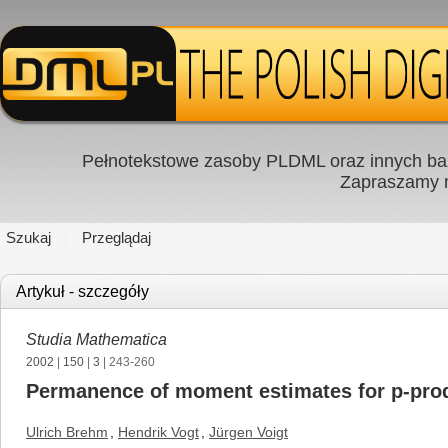
Pełnotekstowe zasoby PLDML oraz innych baz
Zapraszamy
Szukaj
Przeglądaj
Artykuł - szczegóły
Studia Mathematica
2002
|
150
|
3
| 243-260
Permanence of moment estimates for p-prod
Ulrich Brehm
,
Hendrik Vogt
,
Jürgen Voigt