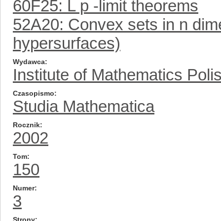
60F25: L p -limit theorems
52A20: Convex sets in n dim
hypersurfaces)
Wydawca
Institute of Mathematics Pol
Czasopismo
Studia Mathematica
Rocznik
2002
Tom
150
Numer
3
Strony