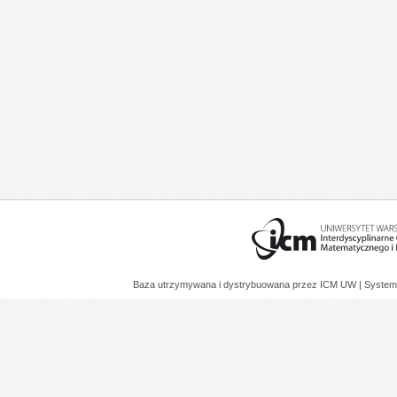
Baza utrzymywana i dystrybuowana przez
ICM UW
| System