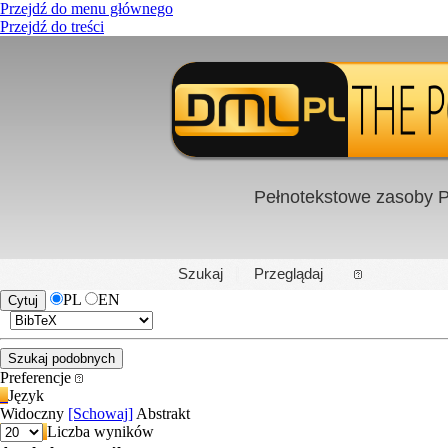
Przejdź do menu głównego
Przejdź do treści
Pełnotekstowe zasoby P
PL
|
EN
Szukaj
Przeglądaj
PL
EN
Preferencje
Język
Widoczny
[Schowaj]
Abstrakt
Liczba wyników