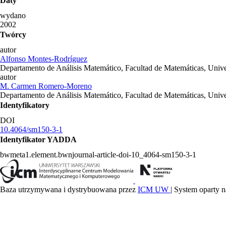
Daty
wydano
2002
Twórcy
autor
Alfonso Montes-Rodríguez
Departamento de Análisis Matemático, Facultad de Matemáticas, Univer
autor
M. Carmen Romero-Moreno
Departamento de Análisis Matemático, Facultad de Matemáticas, Univer
Identyfikatory
DOI
10.4064/sm150-3-1
Identyfikator YADDA
bwmeta1.element.bwnjournal-article-doi-10_4064-sm150-3-1
Baza utrzymywana i dystrybuowana przez
ICM UW
| System oparty n