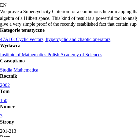
EN
We prove a Supercyclicity Criterion for a continuous linear mapping tha
algebra of a Hilbert space. This kind of result is a powerful tool to ana
give a very simple proof of the recently established fact that certain s
Kategorie tematyczne
47A16: Cyclic vectors, hypercyclic and chaotic operators
Wydawca
Institute of Mathematics Polish Academy of Sciences
Czasopismo
Studia Mathematica
Rocznik
2002
Tom
150
Numer
3
Strony
201-213