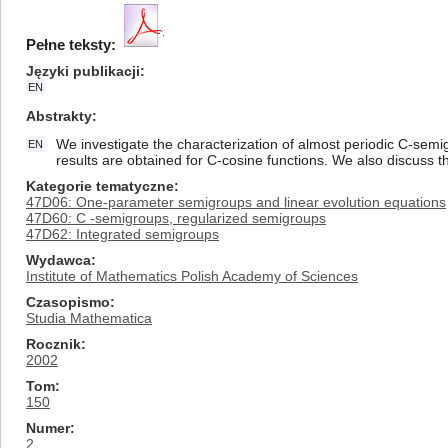
Pełne teksty:
Języki publikacji
EN
Abstrakty
We investigate the characterization of almost periodic C-semi
EN
results are obtained for C-cosine functions. We also discuss t
Kategorie tematyczne
47D06: One-parameter semigroups and linear evolution equations
47D60: C -semigroups, regularized semigroups
47D62: Integrated semigroups
Wydawca
Institute of Mathematics Polish Academy of Sciences
Czasopismo
Studia Mathematica
Rocznik
2002
Tom
150
Numer
2