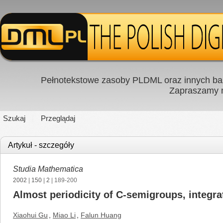
Pełnotekstowe zasoby PLDML oraz innych baz
Zapraszamy
Szukaj
Przeglądaj
Artykuł - szczegóły
Studia Mathematica
2002
|
150
|
2
| 189-200
Almost periodicity of C-semigroups, integr
Xiaohui Gu
,
Miao Li
,
Falun Huang