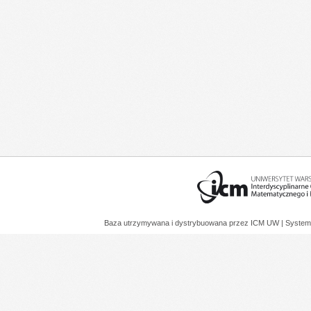
Baza utrzymywana i dystrybuowana przez
ICM UW
| System