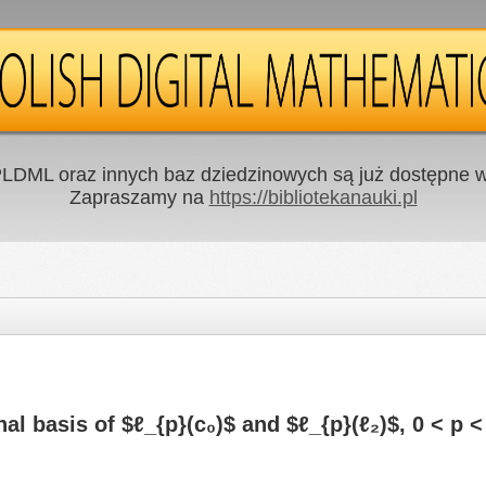
LDML oraz innych baz dziedzinowych są już dostępne w 
Zapraszamy na
https://bibliotekanauki.pl
l basis of $ℓ_{p}(c₀)$ and $ℓ_{p}(ℓ₂)$, 0 < p <