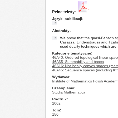
Pełne teksty:
Języki publikacji
EN
Abstrakty
We prove that the quasi-Banach spa
EN
Casazza, Lindenstrauss and Tzafrir
used duality techniques which are n
Kategorie tematyczne
46A40: Ordered topological linear space
46A35: Summability and bases
46A16: Not locally convex spaces (metr
46A45: Sequence spaces (including K\
Wydawca
Institute of Mathematics Polish Academ
Czasopismo
Studia Mathematica
Rocznik
2002
Tom
150