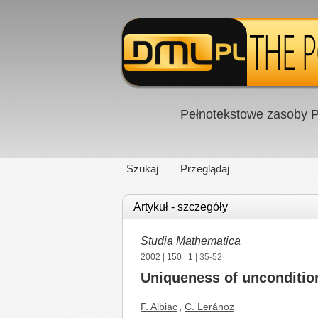
Pełnotekstowe zasoby P
Szukaj
Przeglądaj
Artykuł - szczegóły
Studia Mathematica
2002
|
150
|
1
| 35-52
Uniqueness of unconditiona
F. Albiac
,
C. Leránoz