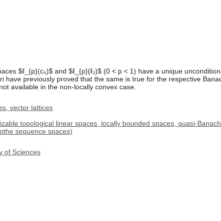
ces $ℓ_{p}(c₀)$ and $ℓ_{p}(ℓ₂)$ (0 < p < 1) have a unique uncondition
i have previously proved that the same is true for the respective Banac
ot available in the non-locally convex case.
s, vector lattices
izable topological linear spaces, locally bounded spaces, quasi-Banach
"othe sequence spaces)
y of Sciences