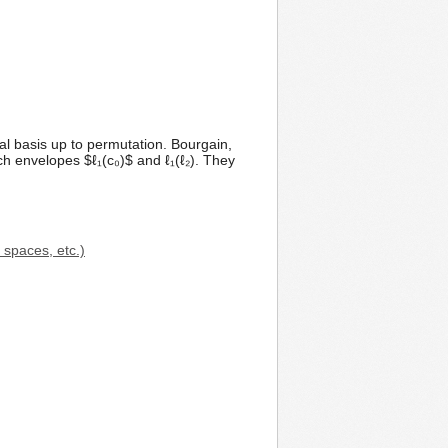
al basis up to permutation. Bourgain,
h envelopes $ℓ₁(c₀)$ and ℓ₁(ℓ₂). They
 spaces, etc.)