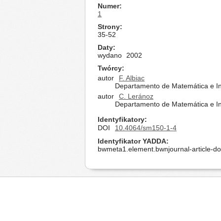
Numer
1
Strony
35-52
Daty
wydano
2002
Twórcy
autor
F. Albiac
Departamento de Matemática e In
autor
C. Leránoz
Departamento de Matemática e In
Identyfikatory
DOI
10.4064/sm150-1-4
Identyfikator YADDA
bwmeta1.element.bwnjournal-article-d