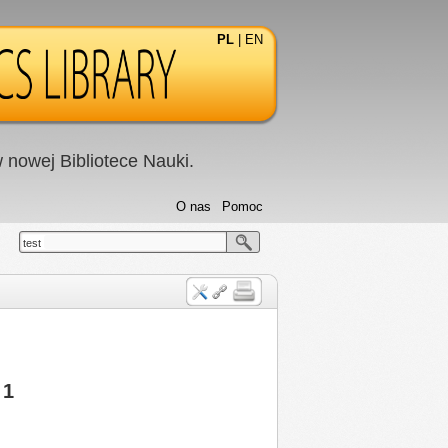
PL
|
EN
nowej Bibliotece Nauki.
O nas
Pomoc
test
 1