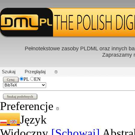
Pełnotekstowe zasoby PLDML oraz innych baz
Zapraszamy
PL
|
EN
Szukaj
Przeglądaj
PL
EN
Preferencje
Język
Widoczny
[Schowaj]
Abstra