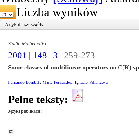
Liczba wyników
Artykuł - szczegóły
Studia Mathematica
2001
|
148
|
3
| 259-273
Some classes of multilinear operators on C(K) s
Fernando Bombal
,
Maite Fernández
,
Ignacio Villanueva
Pełne teksty:
Języki publikacji
EN