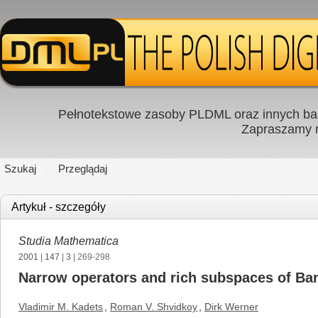
Pełnotekstowe zasoby PLDML oraz innych baz
Zapraszamy
Szukaj
Przeglądaj
Artykuł - szczegóły
Studia Mathematica
2001
|
147
|
3
| 269-298
Narrow operators and rich subspaces of Ba
Vladimir M. Kadets
,
Roman V. Shvidkoy
,
Dirk Werner