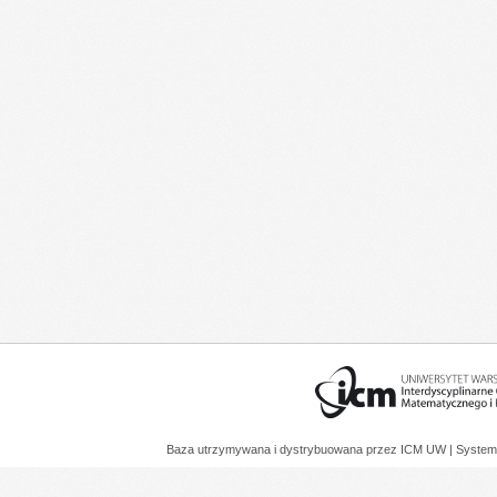
Baza utrzymywana i dystrybuowana przez
ICM UW
| System