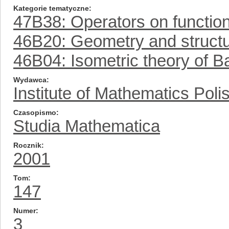
Kategorie tematyczne
47B38: Operators on functio
46B20: Geometry and structu
46B04: Isometric theory of 
Wydawca
Institute of Mathematics Pol
Czasopismo
Studia Mathematica
Rocznik
2001
Tom
147
Numer
3