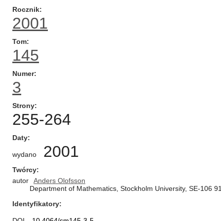
Rocznik
2001
Tom
145
Numer
3
Strony
255-264
Daty
2001
wydano
Twórcy
autor
Anders Olofsson
Department of Mathematics, Stockholm University, SE-106 
Identyfikatory
DOI
10.4064/sm145-3-5