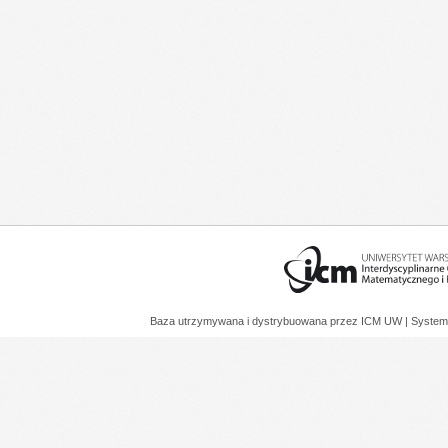
Baza utrzymywana i dystrybuowana przez
ICM UW
| System