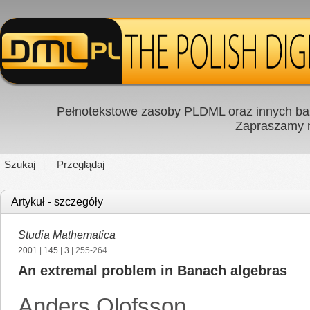
Pełnotekstowe zasoby PLDML oraz innych baz
Zapraszamy
Szukaj
Przeglądaj
Artykuł - szczegóły
Studia Mathematica
2001
|
145
|
3
| 255-264
An extremal problem in Banach algebras
Anders Olofsson