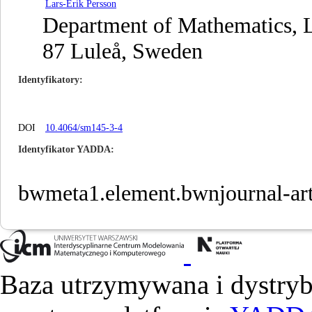
Lars-Erik Persson
Department of Mathematics, L
87 Luleå, Sweden
Identyfikatory
DOI
10.4064/sm145-3-4
Identyfikator YADDA
bwmeta1.element.bwnjournal-ar
Baza utrzymywana i dystry