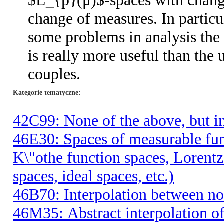
$L_{p}(μ)$-spaces with chang
change of measures. In particul
some problems in analysis the 
is really more useful than the 
couples.
Kategorie tematyczne
42C99: None of the above, but in
46E30: Spaces of measurable func
K\"othe function spaces, Lorentz
spaces, ideal spaces, etc.)
46B70: Interpolation between no
46M35: Abstract interpolation of