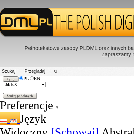
Pełnotekstowe zasoby PLDML oraz innych baz
Zapraszamy
PL
|
EN
Szukaj
Przeglądaj
PL
EN
Preferencje
Język
Widoczny
[Schowaj]
Abstra