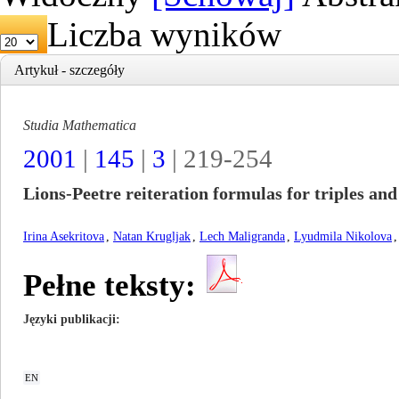
Liczba wyników
Artykuł - szczegóły
Studia Mathematica
2001
|
145
|
3
| 219-254
Lions-Peetre reiteration formulas for triples and
Irina Asekritova
,
Natan Krugljak
,
Lech Maligranda
,
Lyudmila Nikolova
,
Pełne teksty:
Języki publikacji
EN