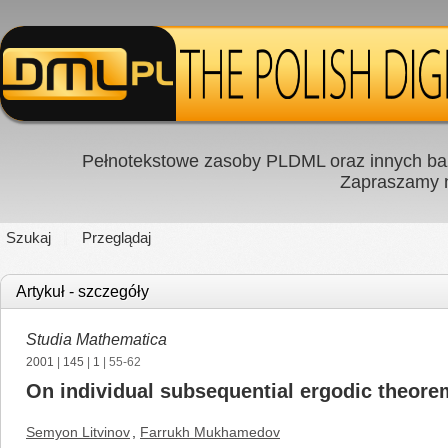
Pełnotekstowe zasoby PLDML oraz innych baz
Zapraszamy
Szukaj
Przeglądaj
Artykuł - szczegóły
Studia Mathematica
2001
|
145
|
1
| 55-62
On individual subsequential ergodic theor
Semyon Litvinov
,
Farrukh Mukhamedov