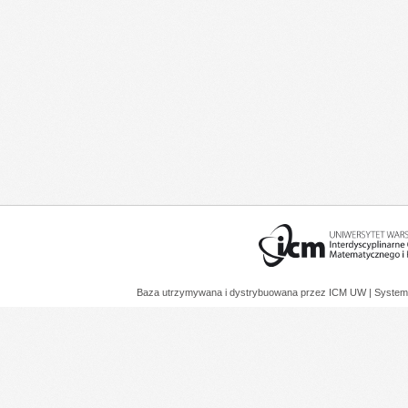
Baza utrzymywana i dystrybuowana przez
ICM UW
| System