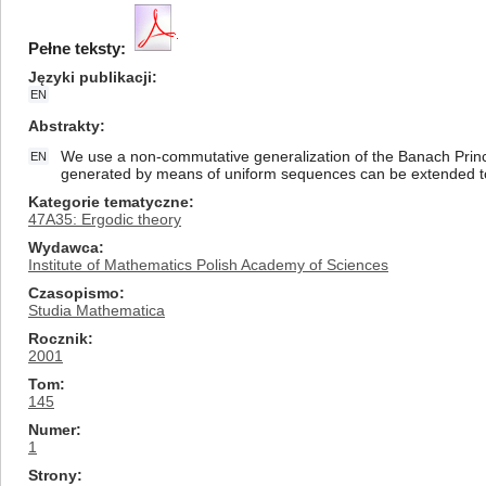
Pełne teksty:
Języki publikacji
EN
Abstrakty
We use a non-commutative generalization of the Banach Princi
EN
generated by means of uniform sequences can be extended t
Kategorie tematyczne
47A35: Ergodic theory
Wydawca
Institute of Mathematics Polish Academy of Sciences
Czasopismo
Studia Mathematica
Rocznik
2001
Tom
145
Numer
1
Strony