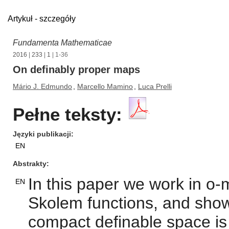
Artykuł - szczegóły
Fundamenta Mathematicae
2016
|
233
|
1
| 1-36
On definably proper maps
Mário J. Edmundo
,
Marcello Mamino
,
Luca Prelli
Pełne teksty:
Języki publikacji
EN
Abstrakty
In this paper we work in o-
EN
Skolem functions, and show 
compact definable space is 