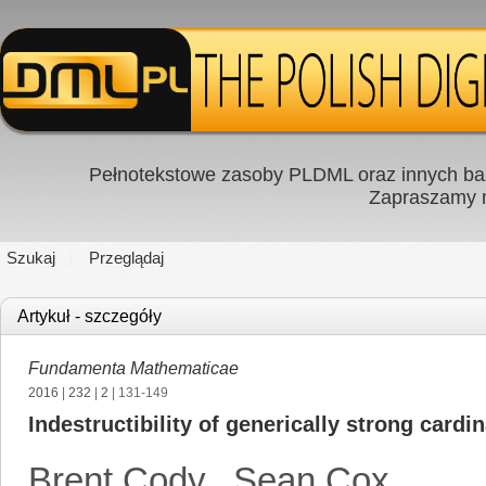
Pełnotekstowe zasoby PLDML oraz innych baz
Zapraszamy
Szukaj
Przeglądaj
Artykuł - szczegóły
Fundamenta Mathematicae
2016
|
232
|
2
| 131-149
Indestructibility of generically strong cardin
Brent Cody
,
Sean Cox