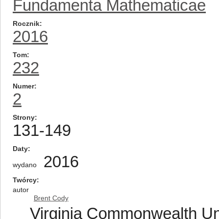
Fundamenta Mathematicae
Rocznik
2016
Tom
232
Numer
2
Strony
131-149
Daty
2016
wydano
Twórcy
autor
Brent Cody
Virginia Commonwealth Uni