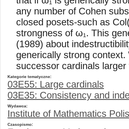
that if ω₁ is generically str
any number of Cohen subse
closed posets-such as Col(
strongness of ω₁. This gen
(1989) about indestructibili
generically strong context.
successor cardinals larger
Kategorie tematyczne
03E55: Large cardinals
03E35: Consistency and ind
Wydawca
Institute of Mathematics Pol
Czasopismo