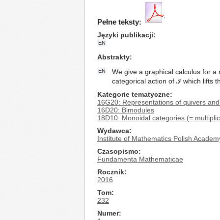
Pełne teksty:
Języki publikacji
EN
Abstrakty
EN
We give a graphical calculus for a
categorical action of ℐ which lifts t
Kategorie tematyczne
16G20: Representations of quivers and 
16D20: Bimodules
18D10: Monoidal categories (= multipli
Wydawca
Institute of Mathematics Polish Academ
Czasopismo
Fundamenta Mathematicae
Rocznik
2016
Tom
232
Numer