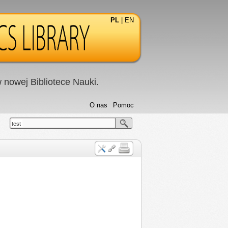
PL
|
EN
nowej Bibliotece Nauki.
O nas
Pomoc
test