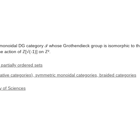
 monoidal DG category ℐ whose Grothendieck group is isomorphic to the
he action of ℤ[√(-1)] on ℤ².
partially ordered sets
cative categories), symmetric monoidal categories, braided categories
y of Sciences