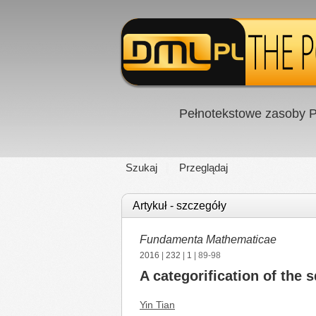
Pełnotekstowe zasoby P
Szukaj
Przeglądaj
Artykuł - szczegóły
Fundamenta Mathematicae
2016
|
232
|
1
| 89-98
A categorification of the s
Yin Tian