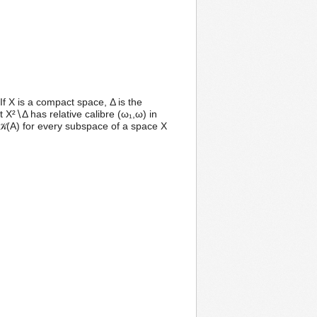
If X is a compact space, Δ is the
 X²∖Δ has relative calibre (ω₁,ω) in
 𝒦(A) for every subspace of a space X