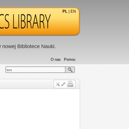
PL
|
EN
nowej Bibliotece Nauki.
O nas
Pomoc
test