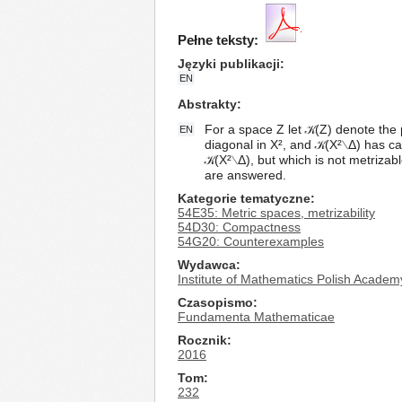
Pełne teksty:
Języki publikacji
EN
Abstrakty
For a space Z let 𝒦(Z) denote the 
EN
diagonal in X², and 𝒦(X²∖Δ) has ca
𝒦(X²∖Δ), but which is not metrizab
are answered.
Kategorie tematyczne
54E35: Metric spaces, metrizability
54D30: Compactness
54G20: Counterexamples
Wydawca
Institute of Mathematics Polish Academ
Czasopismo
Fundamenta Mathematicae
Rocznik
2016
Tom
232