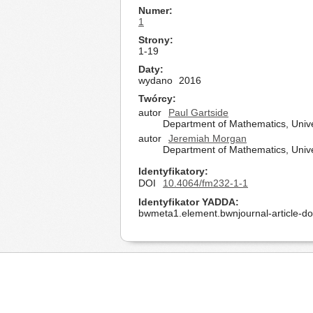
Numer
1
Strony
1-19
Daty
wydano
2016
Twórcy
autor
Paul Gartside
Department of Mathematics, Univer
autor
Jeremiah Morgan
Department of Mathematics, Univer
Identyfikatory
DOI
10.4064/fm232-1-1
Identyfikator YADDA
bwmeta1.element.bwnjournal-article-d