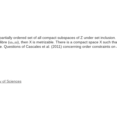
partially ordered set of all compact subspaces of Z under set inclusion. 
libre (ω₁,ω), then X is metrizable. There is a compact space X such that
le. Questions of Cascales et al. (2011) concerning order constraints on
y of Sciences