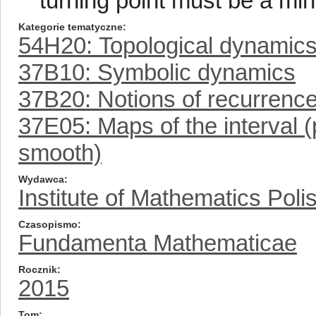
turning point must be a min
Kategorie tematyczne
54H20: Topological dynamic
37B10: Symbolic dynamics
37B20: Notions of recurrenc
37E05: Maps of the interval 
smooth)
Wydawca
Institute of Mathematics Pol
Czasopismo
Fundamenta Mathematicae
Rocznik
2015
Tom