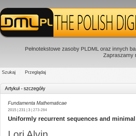
Pełnotekstowe zasoby PLDML oraz innych baz
Zapraszamy
Szukaj
Przeglądaj
Artykuł - szczegóły
Fundamenta Mathematicae
2015
|
231
|
3
| 273-284
Uniformly recurrent sequences and minimal
Lori Alvin