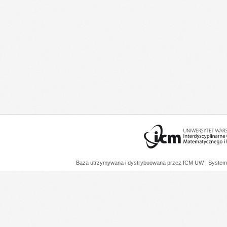
Baza utrzymywana i dystrybuowana przez
ICM UW
| System