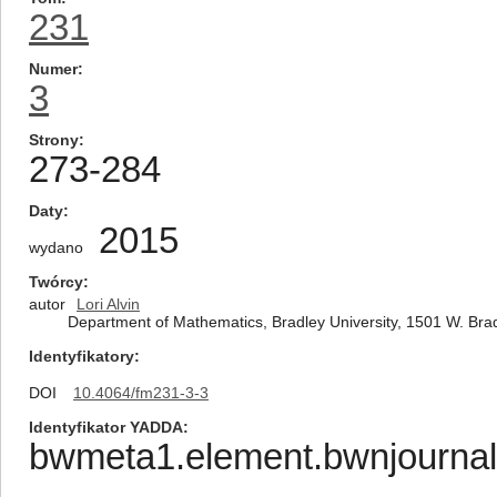
231
Numer
3
Strony
273-284
Daty
2015
wydano
Twórcy
autor
Lori Alvin
Department of Mathematics, Bradley University, 1501 W. Brad
Identyfikatory
DOI
10.4064/fm231-3-3
Identyfikator YADDA
bwmeta1.element.bwnjournal-