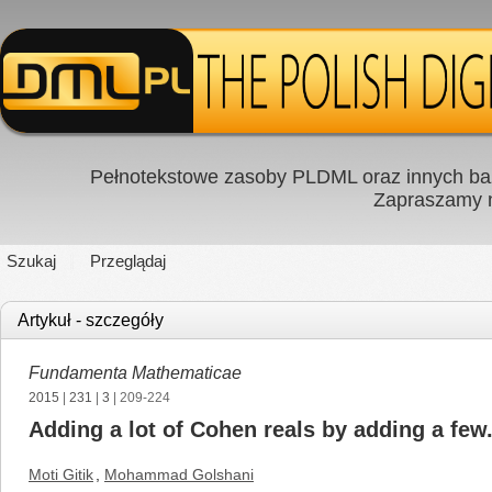
Pełnotekstowe zasoby PLDML oraz innych baz
Zapraszamy
Szukaj
Przeglądaj
Artykuł - szczegóły
Fundamenta Mathematicae
2015
|
231
|
3
| 209-224
Adding a lot of Cohen reals by adding a few.
Moti Gitik
,
Mohammad Golshani