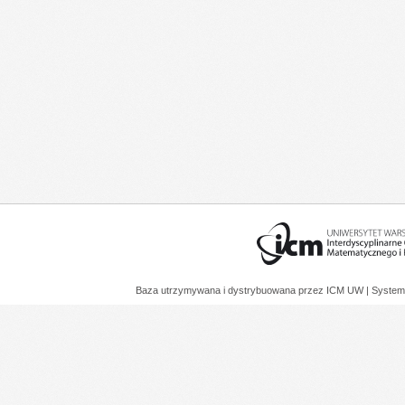
Baza utrzymywana i dystrybuowana przez
ICM UW
| System