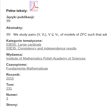
Pełne teksty:
Języki publikacji
EN
Abstrakty
We study pairs (V, V₁), V ⊆ V₁, of models of ZFC such that a
EN
Kategorie tematyczne
03E55: Large cardinals
03E35: Consistency and independence results
Wydawca
Institute of Mathematics Polish Academy of Sciences
Czasopismo
Fundamenta Mathematicae
Rocznik
2015
Tom
231
Numer
3
Strony