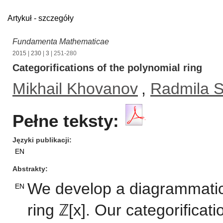
Artykuł - szczegóły
Fundamenta Mathematicae
2015
|
230
|
3
| 251-280
Categorifications of the polynomial ring
Mikhail Khovanov
,
Radmila 
Pełne teksty:
Języki publikacji
EN
Abstrakty
We develop a diagrammatic 
EN
ring ℤ[x]. Our categorificati