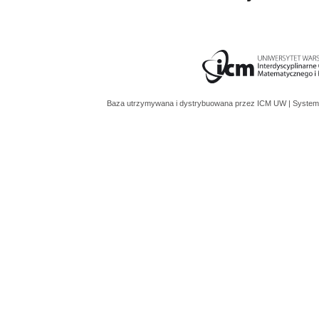
Baza utrzymywana i dystrybuowana przez
ICM UW
| System