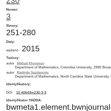
230
Numer
3
Strony
251-280
Daty
2015
wydano
Twórcy
autor
Mikhail Khovanov
Department of Mathematics, Columbia University, 2990 Broa
autor
Radmila Sazdanovic
Department of Mathematics, North Carolina State University,
Identyfikatory
DOI
10.4064/fm230-3-3
Identyfikator YADDA
bwmeta1.element.bwnjournal-