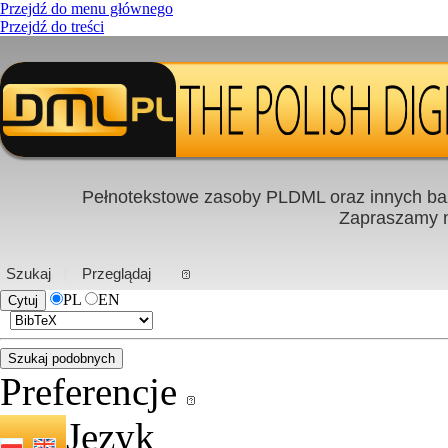
Przejdź do menu głównego
Przejdź do treści
Pełnotekstowe zasoby PLDML oraz innych baz
Zapraszamy
PL
|
EN
Szukaj
Przeglądaj
PL
EN
Preferencje
Język