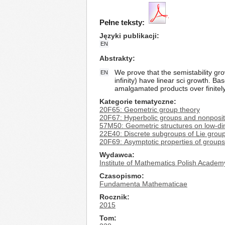
Pełne teksty:
Języki publikacji
EN
Abstrakty
We prove that the semistability gro
EN
infinity) have linear sci growth. B
amalgamated products over finitely
Kategorie tematyczne
20F65: Geometric group theory
20F67: Hyperbolic groups and nonposit
57M50: Geometric structures on low-di
22E40: Discrete subgroups of Lie grou
20F69: Asymptotic properties of groups
Wydawca
Institute of Mathematics Polish Academ
Czasopismo
Fundamenta Mathematicae
Rocznik
2015
Tom