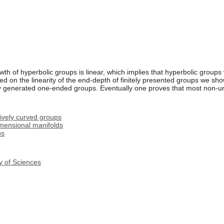
wth of hyperbolic groups is linear, which implies that hyperbolic groups
ased on the linearity of the end-depth of finitely presented groups we sho
 generated one-ended groups. Eventually one proves that most non-unif
ively curved groups
mensional manifolds
ps
y of Sciences