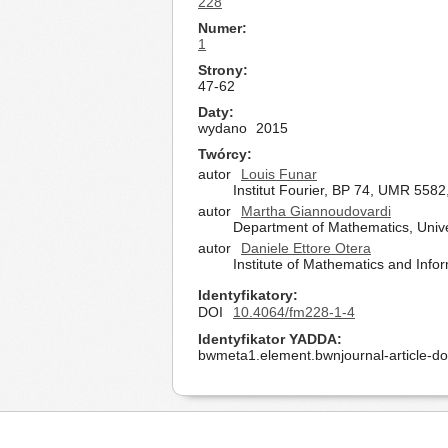
228
Numer
1
Strony
47-62
Daty
wydano
2015
Twórcy
autor
Louis Funar
Institut Fourier, BP 74, UMR 558
autor
Martha Giannoudovardi
Department of Mathematics, Unive
autor
Daniele Ettore Otera
Institute of Mathematics and Inform
Identyfikatory
DOI
10.4064/fm228-1-4
Identyfikator YADDA
bwmeta1.element.bwnjournal-article-d