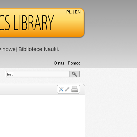
PL
|
EN
nowej Bibliotece Nauki.
O nas
Pomoc
test