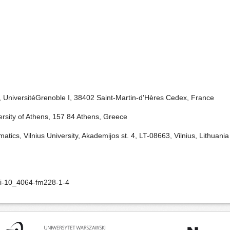
2, UniversitéGrenoble I, 38402 Saint-Martin-d'Hères Cedex, France
rsity of Athens, 157 84 Athens, Greece
atics, Vilnius University, Akademijos st. 4, LT-08663, Vilnius, Lithuania
oi-10_4064-fm228-1-4