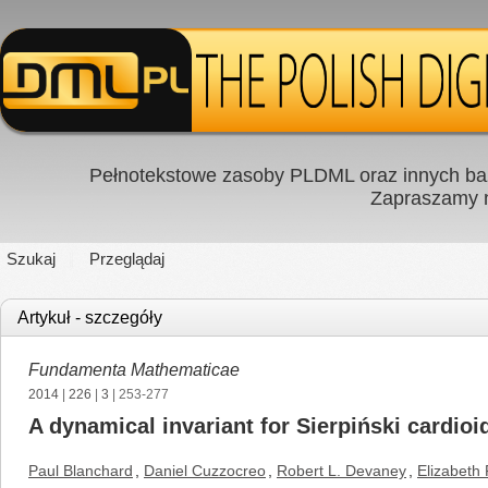
Pełnotekstowe zasoby PLDML oraz innych baz
Zapraszamy
Szukaj
Przeglądaj
Artykuł - szczegóły
Fundamenta Mathematicae
2014
|
226
|
3
| 253-277
A dynamical invariant for Sierpiński cardioid
Paul Blanchard
,
Daniel Cuzzocreo
,
Robert L. Devaney
,
Elizabeth 