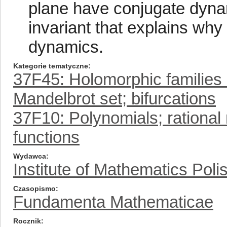
plane have conjugate dyn
invariant that explains why
dynamics.
Kategorie tematyczne
37F45: Holomorphic families 
Mandelbrot set; bifurcations
37F10: Polynomials; rationa
functions
Wydawca
Institute of Mathematics Pol
Czasopismo
Fundamenta Mathematicae
Rocznik