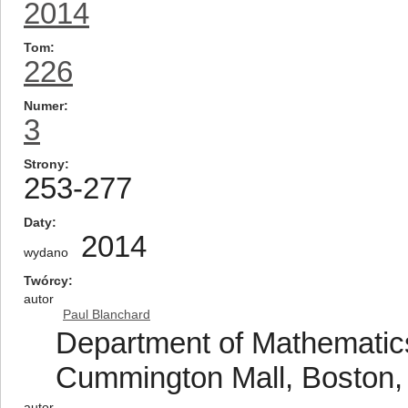
2014
Tom
226
Numer
3
Strony
253-277
Daty
2014
wydano
Twórcy
autor
Paul Blanchard
Department of Mathematics
Cummington Mall, Boston,
autor