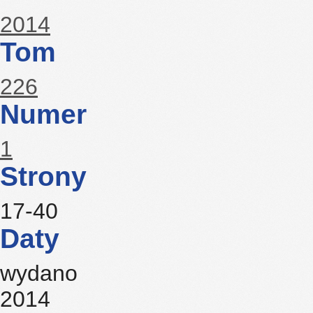
2014
Tom
226
Numer
1
Strony
17-40
Daty
wydano
2014