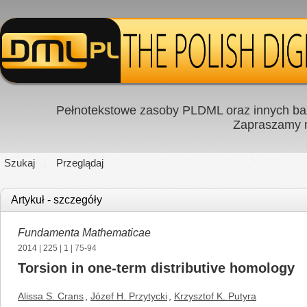
Pełnotekstowe zasoby PLDML oraz innych baz
Zapraszamy
Szukaj
Przeglądaj
Artykuł - szczegóły
Fundamenta Mathematicae
2014
|
225
|
1
| 75-94
Torsion in one-term distributive homology
Alissa S. Crans
,
Józef H. Przytycki
,
Krzysztof K. Putyra