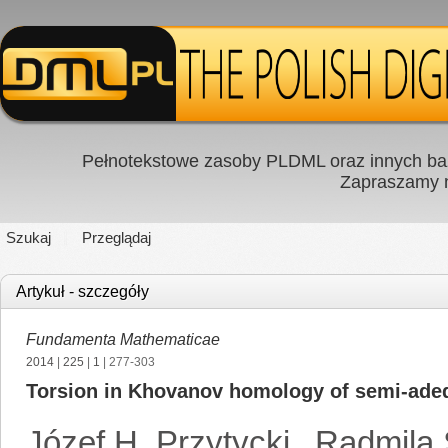
Pełnotekstowe zasoby PLDML oraz innych baz
Zapraszamy
Szukaj
Przeglądaj
Artykuł - szczegóły
Fundamenta Mathematicae
2014
|
225
|
1
| 277-303
Torsion in Khovanov homology of semi-adeq
Józef H. Przytycki
,
Radmila 