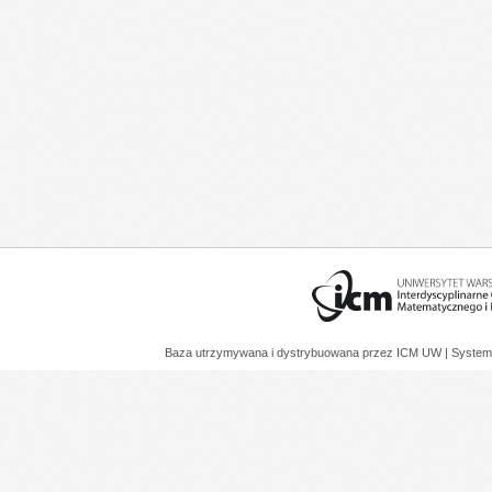
Baza utrzymywana i dystrybuowana przez
ICM UW
| System