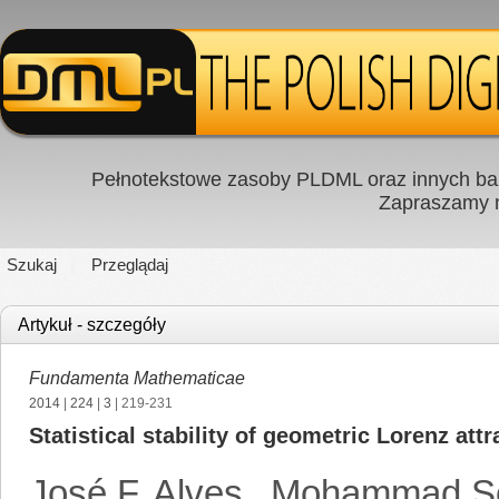
Pełnotekstowe zasoby PLDML oraz innych baz
Zapraszamy
Szukaj
Przeglądaj
Artykuł - szczegóły
Fundamenta Mathematicae
2014
|
224
|
3
| 219-231
Statistical stability of geometric Lorenz attr
José F. Alves
,
Mohammad So