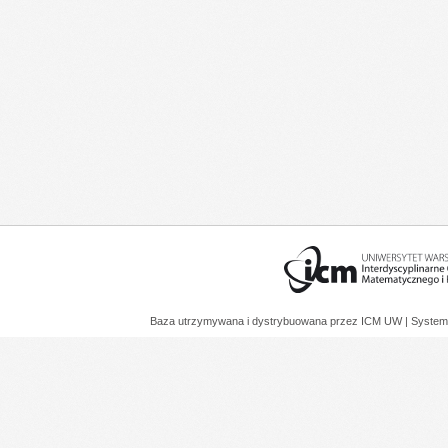
Baza utrzymywana i dystrybuowana przez
ICM UW
| System