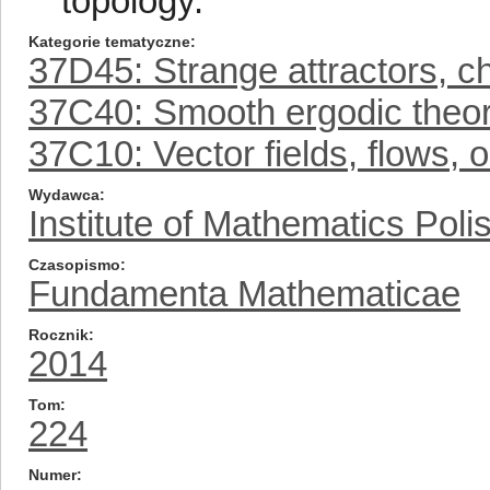
topology.
Kategorie tematyczne
37D45: Strange attractors, c
37C40: Smooth ergodic theor
37C10: Vector fields, flows, o
Wydawca
Institute of Mathematics Pol
Czasopismo
Fundamenta Mathematicae
Rocznik
2014
Tom
224
Numer