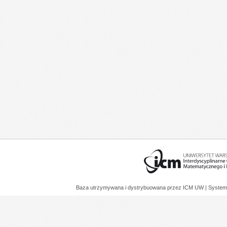
Baza utrzymywana i dystrybuowana przez
ICM UW
| System