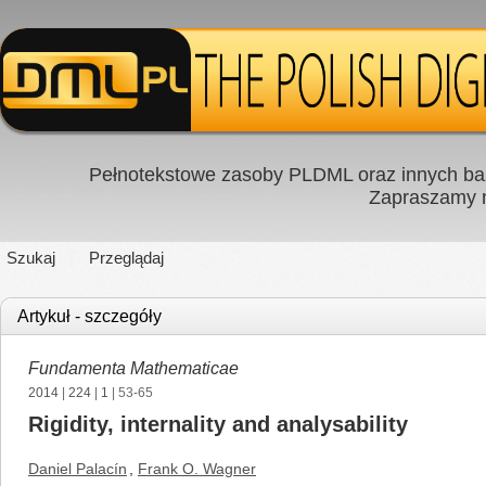
Pełnotekstowe zasoby PLDML oraz innych baz
Zapraszamy
Szukaj
Przeglądaj
Artykuł - szczegóły
Fundamenta Mathematicae
2014
|
224
|
1
| 53-65
Rigidity, internality and analysability
Daniel Palacín
,
Frank O. Wagner