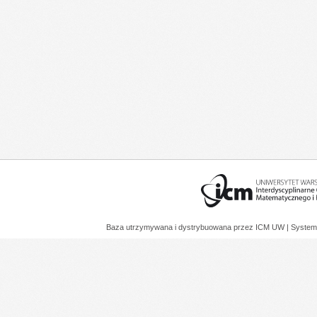
Baza utrzymywana i dystrybuowana przez
ICM UW
| System