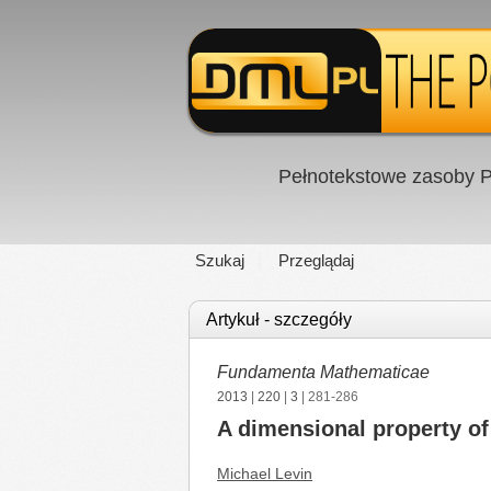
Pełnotekstowe zasoby P
Szukaj
Przeglądaj
Artykuł - szczegóły
Fundamenta Mathematicae
2013
|
220
|
3
| 281-286
A dimensional property of
Michael Levin