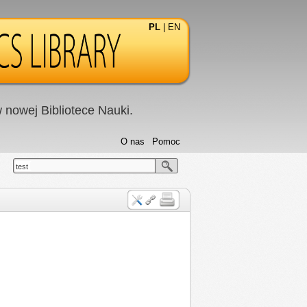
PL
|
EN
nowej Bibliotece Nauki.
O nas
Pomoc
test