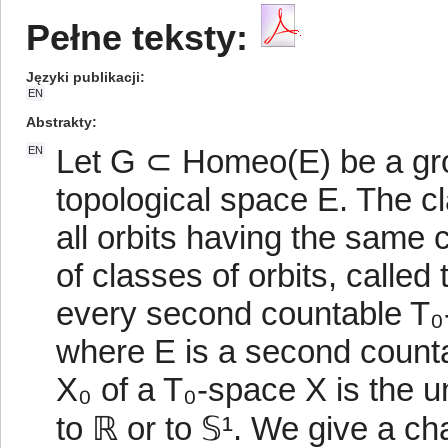
Pełne teksty:
Języki publikacji
EN
Abstrakty
Let G ⊂ Homeo(E) be a gr
EN
topological space E. The cl
all orbits having the same 
of classes of orbits, calle
every second countable T₀-
where E is a second counta
X₀ of a T₀-space X is the
to ℝ or to 𝕊¹. We give a ch