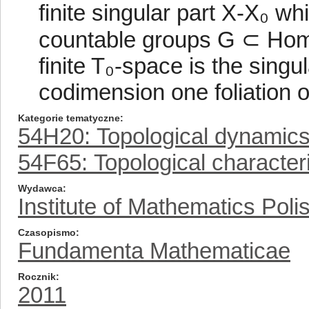
finite singular part X-X₀ wh
countable groups G ⊂ Home
finite T₀-space is the singu
codimension one foliation o
Kategorie tematyczne
54H20: Topological dynamic
54F65: Topological characteri
Wydawca
Institute of Mathematics Pol
Czasopismo
Fundamenta Mathematicae
Rocznik
2011