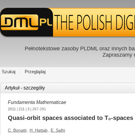
Pełnotekstowe zasoby PLDML oraz innych baz
Zapraszamy
Szukaj
Przeglądaj
Artykuł - szczegóły
Fundamenta Mathematicae
2011
|
211
|
3
| 267-291
Quasi-orbit spaces associated to T₀-spaces
C. Bonatti
,
H. Hattab
,
E. Salhi