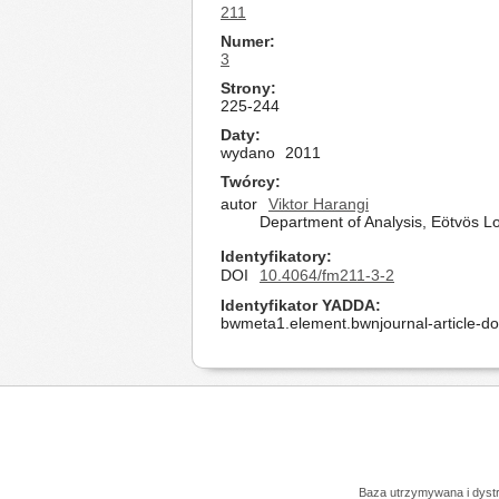
211
Numer
3
Strony
225-244
Daty
wydano
2011
Twórcy
autor
Viktor Harangi
Department of Analysis, Eötvös L
Identyfikatory
DOI
10.4064/fm211-3-2
Identyfikator YADDA
bwmeta1.element.bwnjournal-article-d
Baza utrzymywana i dys