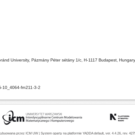
oránd University, Pázmány Péter sétány 1/c, H-1117 Budapest, Hungar
oi-10_4064-fm211-3-2
trybuowana przez
ICM UW
| System oparty na platformie
YADDA
default, ver. 4.4.26, rev. 42