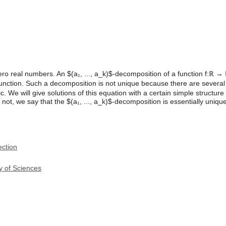
zero real numbers. An $(a₁, ..., a_k)$-decomposition of a function f:ℝ →
function. Such a decomposition is not unique because there are several
. We will give solutions of this equation with a certain simple structure 
If not, we say that the $(a₁, ..., a_k)$-decomposition is essentially uniq
ection
y of Sciences