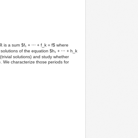
 ℝ is a sum $f₁ + ⋯ + f_k = f$ where
 solutions of the equation $h₁ + ⋯ + h_k
(trivial solutions) and study whether
ue. We characterize those periods for