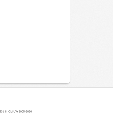
y
753 |
© ICM UW 2005-2026