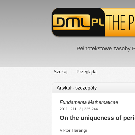
Pełnotekstowe zasoby P
Szukaj
Przeglądaj
Artykuł - szczegóły
Fundamenta Mathematicae
2011
|
211
|
3
| 225-244
On the uniqueness of per
Viktor Harangi