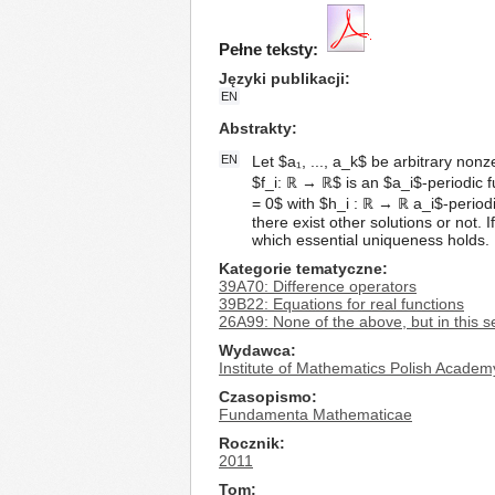
Pełne teksty:
Języki publikacji
EN
Abstrakty
EN
Let $a₁, ..., a_k$ be arbitrary non
$f_i: ℝ → ℝ$ is an $a_i$-periodic 
= 0$ with $h_i : ℝ → ℝ a_i$-periodic
there exist other solutions or not. 
which essential uniqueness holds.
Kategorie tematyczne
39A70: Difference operators
39B22: Equations for real functions
26A99: None of the above, but in this s
Wydawca
Institute of Mathematics Polish Academ
Czasopismo
Fundamenta Mathematicae
Rocznik
2011
Tom