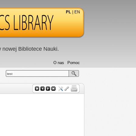
PL
|
EN
nowej Bibliotece Nauki.
O nas
Pomoc
test