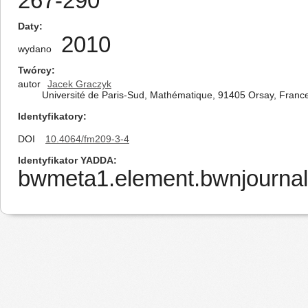
267-290
Daty
2010
wydano
Twórcy
autor
Jacek Graczyk
Université de Paris-Sud, Mathématique, 91405 Orsay, Franc
Identyfikatory
DOI
10.4064/fm209-3-4
Identyfikator YADDA
bwmeta1.element.bwnjournal-