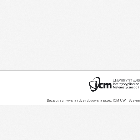
Baza utrzymywana i dystrybuowana przez
ICM UW
| System