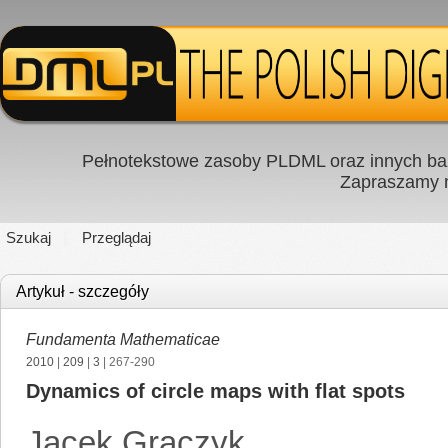
Pełnotekstowe zasoby PLDML oraz innych baz
Zapraszamy
Szukaj
Przeglądaj
Artykuł - szczegóły
Fundamenta Mathematicae
2010
|
209
|
3
| 267-290
Dynamics of circle maps with flat spots
Jacek Graczyk