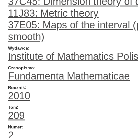
37C45: Dimension theory of
11J83: Metric theory
37E05: Maps of the interval 
smooth)
Wydawca
Institute of Mathematics Pol
Czasopismo
Fundamenta Mathematicae
Rocznik
2010
Tom
209
Numer
2