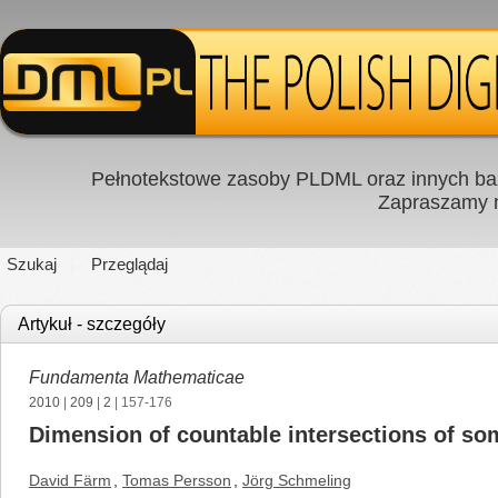
Pełnotekstowe zasoby PLDML oraz innych baz
Zapraszamy
Szukaj
Przeglądaj
Artykuł - szczegóły
Fundamenta Mathematicae
2010
|
209
|
2
| 157-176
Dimension of countable intersections of som
David Färm
,
Tomas Persson
,
Jörg Schmeling