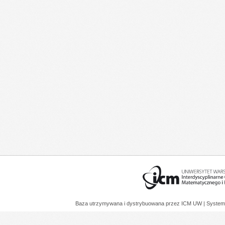
Baza utrzymywana i dystrybuowana przez
ICM UW
| System