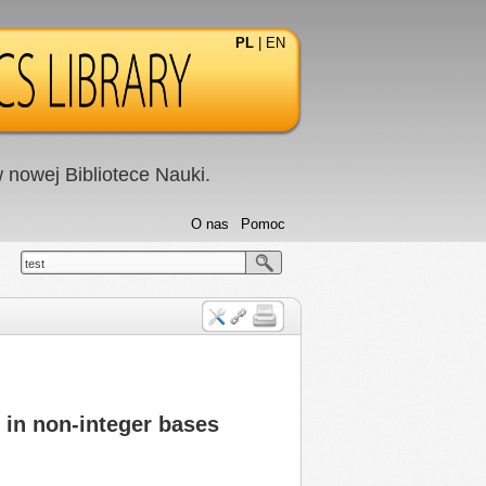
PL
|
EN
nowej Bibliotece Nauki.
O nas
Pomoc
test
 in non-integer bases