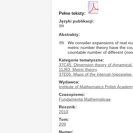
Pełne teksty:
Języki publikacji
EN
Abstrakty
We consider expansions of real nu
EN
metric number theory have the coun
countable number of different (non
Kategorie tematyczne
37C45: Dimension theory of dynamical
11J83: Metric theory
37E05: Maps of the interval (piecewise
Wydawca
Institute of Mathematics Polish Academ
Czasopismo
Fundamenta Mathematicae
Rocznik
2010
Tom
209
Numer