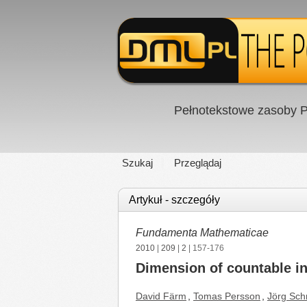
Pełnotekstowe zasoby P
Szukaj
Przeglądaj
Artykuł - szczegóły
Fundamenta Mathematicae
2010
|
209
|
2
| 157-176
Dimension of countable in
David Färm
,
Tomas Persson
,
Jörg Sch