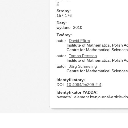
2
Strony
157-176
Daty
wydano
2010
Twórcy
autor
David Färm
Institute of Mathematics, Polish
Centre for Mathematical Sciences
autor
Tomas Persson
Institute of Mathematics, Polish
autor
Jörg Schmeling
Centre for Mathematical Sciences
Identyfikatory
DOI
10.4064/fm209-2-4
Identyfikator YADDA
bwmeta1.element.bwnjournal-article-d