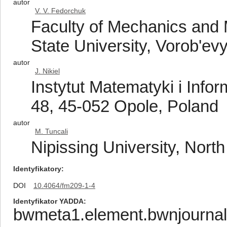
autor
V. V. Fedorchuk
Faculty of Mechanics an
State University, Vorob'e
autor
J. Nikiel
Instytut Matematyki i Info
48, 45-052 Opole, Poland
autor
M. Tuncali
Nipissing University, Nort
Identyfikatory
DOI
10.4064/fm209-1-4
Identyfikator YADDA
bwmeta1.element.bwnjournal-