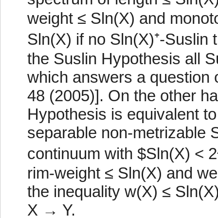
weight ≤ Sln(X) and monot
Sln(X) if no Sln(X)⁺-Suslin 
the Suslin Hypothesis all S
which answers a question of
48 (2005)]. On the other ha
Hypothesis is equivalent to 
separable non-metrizable Su
continuum with $Sln(X) < 2
rim-weight ≤ Sln(X) and wei
the inequality w(X) ≤ Sln(X)
X → Y.