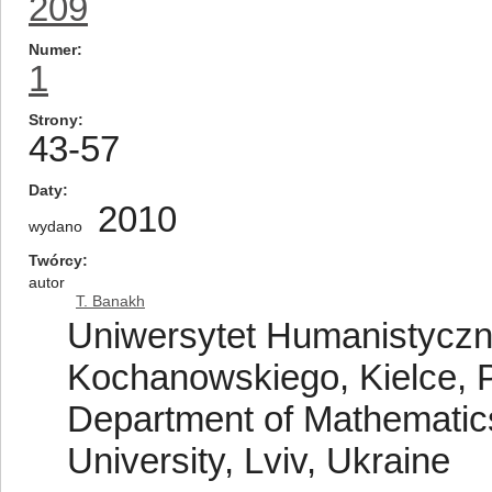
209
Numer
1
Strony
43-57
Daty
2010
wydano
Twórcy
autor
T. Banakh
Uniwersytet Humanistyczn
Kochanowskiego, Kielce, 
Department of Mathematics
University, Lviv, Ukraine