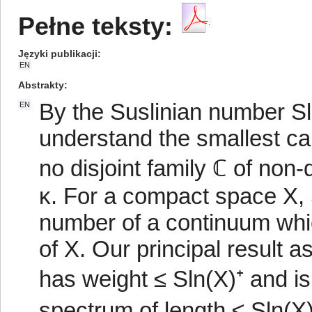
Pełne teksty:
Języki publikacji
EN
Abstrakty
By the Suslinian number S
EN
understand the smallest ca
no disjoint family ℂ of non
κ. For a compact space X, S
number of a continuum wh
of X. Our principal result 
has weight ≤ Sln(X)⁺ and is 
spectrum of length ≤ Sln(X)