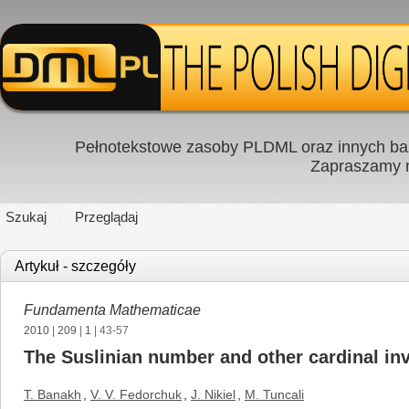
Pełnotekstowe zasoby PLDML oraz innych baz
Zapraszamy
Szukaj
Przeglądaj
Artykuł - szczegóły
Fundamenta Mathematicae
2010
|
209
|
1
| 43-57
The Suslinian number and other cardinal inv
T. Banakh
,
V. V. Fedorchuk
,
J. Nikiel
,
M. Tuncali