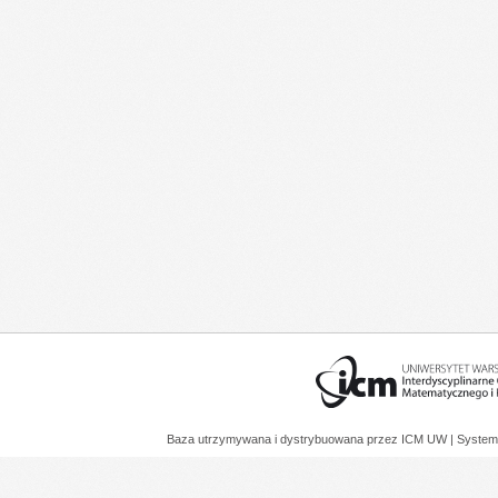
Baza utrzymywana i dystrybuowana przez
ICM UW
| System