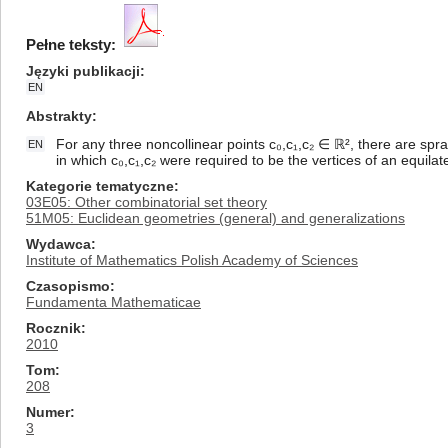
Pełne teksty:
Języki publikacji
EN
Abstrakty
For any three noncollinear points c₀,c₁,c₂ ∈ ℝ², there are spra
EN
in which c₀,c₁,c₂ were required to be the vertices of an equilate
Kategorie tematyczne
03E05: Other combinatorial set theory
51M05: Euclidean geometries (general) and generalizations
Wydawca
Institute of Mathematics Polish Academy of Sciences
Czasopismo
Fundamenta Mathematicae
Rocznik
2010
Tom
208
Numer
3