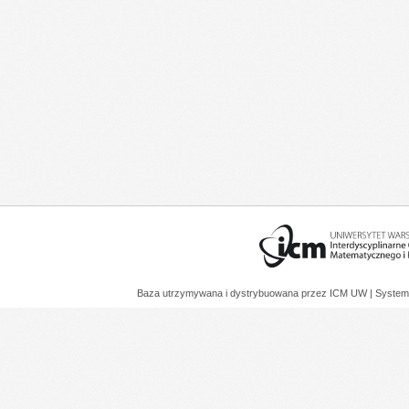
Baza utrzymywana i dystrybuowana przez
ICM UW
| System