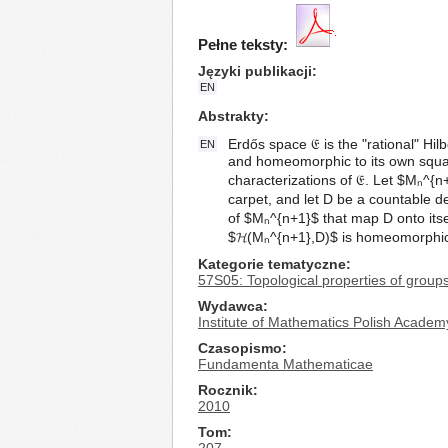
Pełne teksty:
Języki publikacji
EN
Abstrakty
Erdős space 𝔈 is the "rational" Hilb
EN
and homeomorphic to its own square
characterizations of 𝔈. Let $Mₙ^{
carpet, and let D be a countable 
of $Mₙ^{n+1}$ that map D onto its
$𝓗(Mₙ^{n+1},D)$ is homeomorphic t
Kategorie tematyczne
57S05: Topological properties of grou
Wydawca
Institute of Mathematics Polish Academ
Czasopismo
Fundamenta Mathematicae
Rocznik
2010
Tom