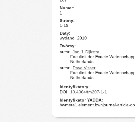
207
Numer
1
Strony
1-19
Daty
wydano
2010
Twórcy
autor
Jan J. Dijkstra
Faculteit der Exacte Wetenschap
Netherlands
autor
Dave Visser
Faculteit der Exacte Wetenschap
Netherlands
Identyfikatory
DOI
10.4064/fm207-1-1
Identyfikator YADDA
bwmeta1.element.bwnjournal-article-d