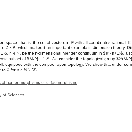
ert space, that is, the set of vectors in ℓ² with all coordinates rational.
 𝔈 × 𝔈, which makes it an important example in dimension theory. Dijk
n+1}$, n ∈ ℕ, be the n-dimensional Menger continuum in $ℝ^{n+1}$, als
dense subset of $Mₙ^{n+1}$. We consider the topological group $𝓗(Mₙ
elf, equipped with the compact-open topology. We show that under som
o 𝔈 for n ∈ ℕ ∖ {3}.
ps of homeomorphisms or diffeomorphisms
y of Sciences