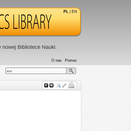
PL
|
EN
nowej Bibliotece Nauki.
O nas
Pomoc
test