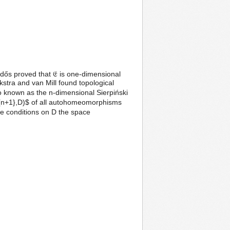
 Erdős proved that 𝔈 is one-dimensional
stra and van Mill found topological
o known as the n-dimensional Sierpiński
^{n+1},D)$ of all autohomeomorphisms
e conditions on D the space