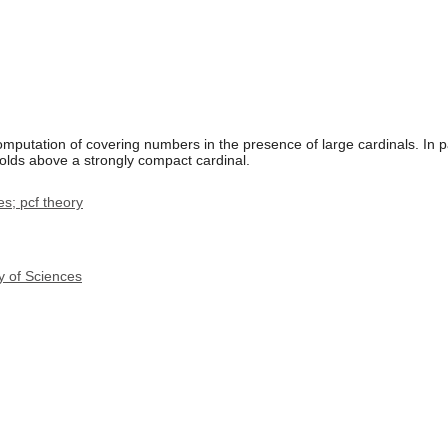
putation of covering numbers in the presence of large cardinals. In part
olds above a strongly compact cardinal.
es; pcf theory
y of Sciences