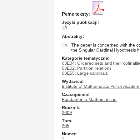
Pełne teksty:
Języki publikacji
EN
Abstrakty
The paper is concerned with the com
EN
the Singular Cardinal Hypothesis h
Kategorie tematyczne
03E04: Ordered sets and their cofinaliti
03E02: Partition relations
03E55: Large cardinals
Wydawca
Institute of Mathematics Polish Academ
Czasopismo
Fundamenta Mathematicae
Rocznik
2009
Tom
205
Numer
1