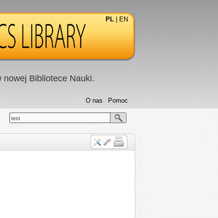
PL
|
EN
nowej Bibliotece Nauki.
O nas
Pomoc
test