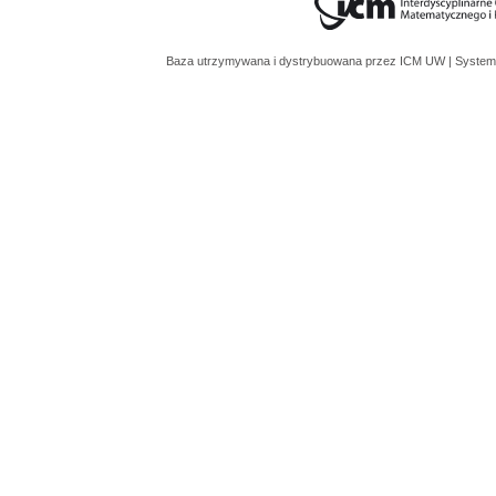
Baza utrzymywana i dystrybuowana przez
ICM UW
| System