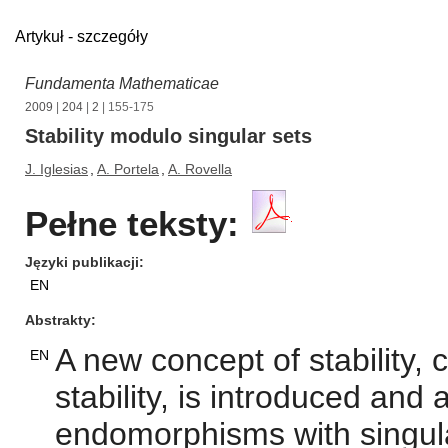
Artykuł - szczegóły
Fundamenta Mathematicae
2009
|
204
|
2
| 155-175
Stability modulo singular sets
J. Iglesias
,
A. Portela
,
A. Rovella
Pełne teksty:
Języki publikacji
EN
Abstrakty
A new concept of stability, c
EN
stability, is introduced and 
endomorphisms with singulari