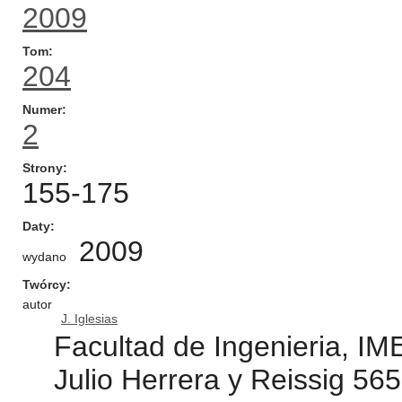
2009
Tom
204
Numer
2
Strony
155-175
Daty
2009
wydano
Twórcy
autor
J. Iglesias
Facultad de Ingenieria, IM
Julio Herrera y Reissig 56