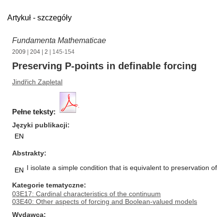
Artykuł - szczegóły
Fundamenta Mathematicae
2009
|
204
|
2
| 145-154
Preserving P-points in definable forcing
Jindřich Zapletal
Pełne teksty:
Języki publikacji
EN
Abstrakty
I isolate a simple condition that is equivalent to preservation o
EN
Kategorie tematyczne
03E17: Cardinal characteristics of the continuum
03E40: Other aspects of forcing and Boolean-valued models
Wydawca