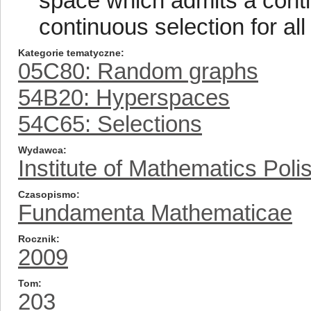
space which admits a cont
continuous selection for all 
Kategorie tematyczne
05C80: Random graphs
54B20: Hyperspaces
54C65: Selections
Wydawca
Institute of Mathematics Pol
Czasopismo
Fundamenta Mathematicae
Rocznik
2009
Tom
203