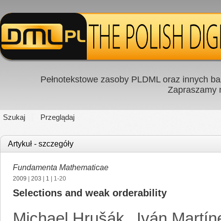
Pełnotekstowe zasoby PLDML oraz innych baz
Zapraszamy
Szukaj
Przeglądaj
Artykuł - szczegóły
Fundamenta Mathematicae
2009
|
203
|
1
| 1-20
Selections and weak orderability
Michael Hrušák
,
Iván Martín