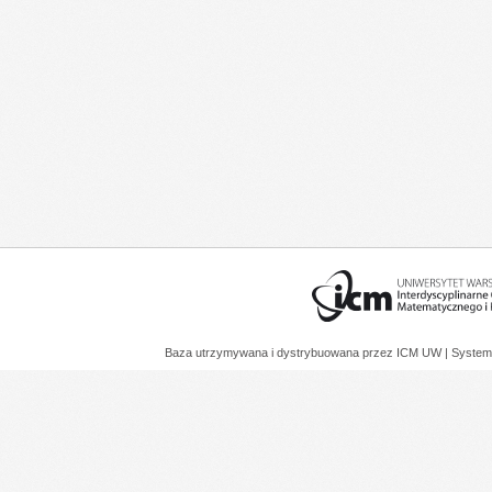
Baza utrzymywana i dystrybuowana przez
ICM UW
| System